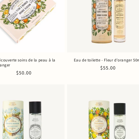
écouverte soins de la peau à la
Eau de toilette - Fleur d'oranger 50
ranger
Prix
$55.00
Prix
$50.00
habituel
habituel