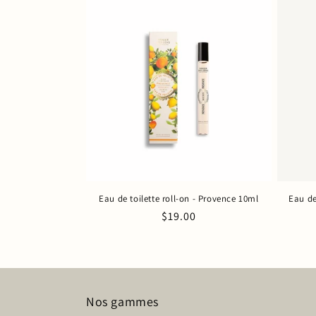
Eau de toilette roll-on - Provence 10ml
Eau de
Prix
$19.00
habituel
Nos gammes