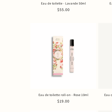
Eau de toilette - Lavande 50ml
E
Prix
$55.00
habituel
Eau de toilette roll-on - Rose 10ml
Eau d
Prix
$19.00
habituel