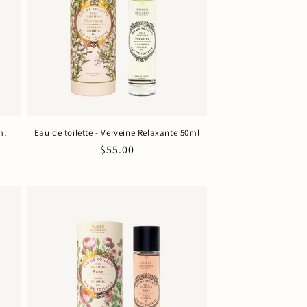
ml
Eau de toilette - Verveine Relaxante 50ml
Prix
$55.00
habituel