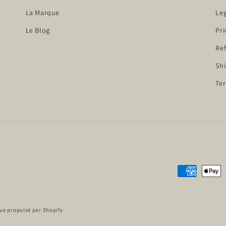
La Marque
Leg
Le Blog
Pri
Ref
Shi
Ter
Moyens
de
paiement
ue propulsé par Shopify