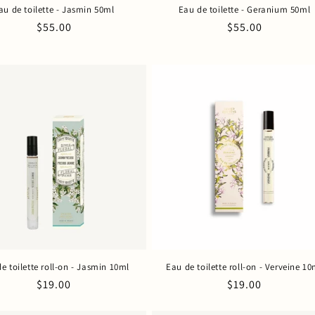
au de toilette - Jasmin 50ml
Eau de toilette - Geranium 50ml
Prix
$55.00
Prix
$55.00
habituel
habituel
e toilette roll-on - Jasmin 10ml
Eau de toilette roll-on - Verveine 10
Prix
$19.00
Prix
$19.00
habituel
habituel