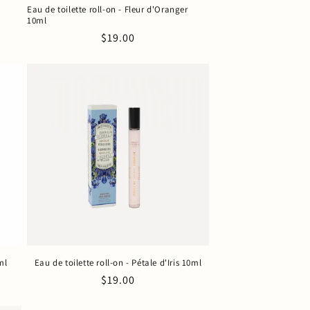
Eau de toilette roll-on - Fleur d'Oranger
10ml
Prix
$19.00
habituel
ml
Eau de toilette roll-on - Pétale d'Iris 10ml
Prix
$19.00
habituel