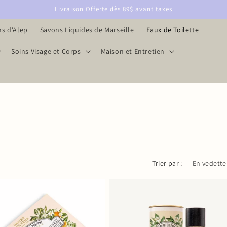
Livraison Offerte dès 89$ avant taxes
s d'Alep
Savons Liquides de Marseille
Eaux de Toilette
Soins Visage et Corps
Maison et Entretien
Trier par :