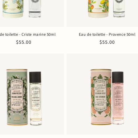
de toilette - Criste marine 50ml
Eau de toilette - Provence 50ml
Prix
$55.00
Prix
$55.00
habituel
habituel