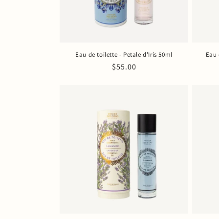
Eau de toilette - Petale d'Iris 50ml
Eau 
Prix
$55.00
habituel