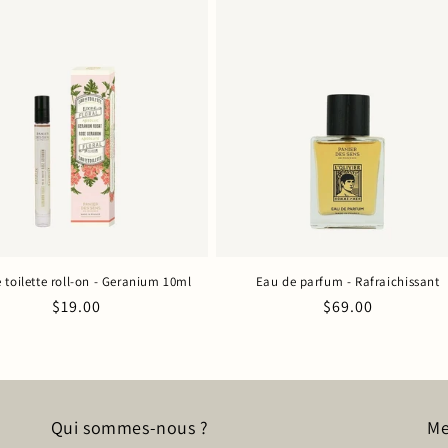
 toilette roll-on - Geranium 10ml
Eau de parfum - Rafraichissant
Prix
$19.00
Prix
$69.00
habituel
habituel
Qui sommes-nous ?
Me