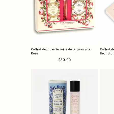
c
t
i
o
Coffret découverte soins de la peau à la
Coffret d
Rose
fleur d'o
n
Prix
$50.00
habituel
: