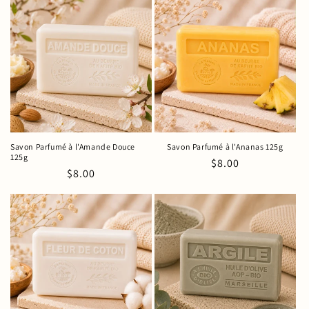
Savon Parfumé à l'Amande Douce
Savon Parfumé à l'Ananas 125g
125g
Prix
$8.00
Prix
$8.00
habituel
habituel