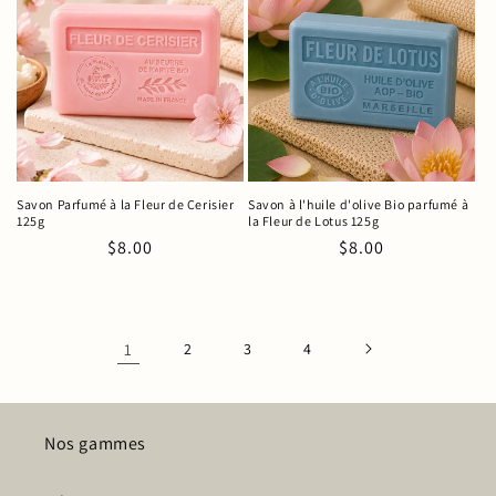
Savon Parfumé à la Fleur de Cerisier
Savon à l'huile d'olive Bio parfumé à
125g
la Fleur de Lotus 125g
Prix
$8.00
Prix
$8.00
habituel
habituel
1
2
3
4
Nos gammes