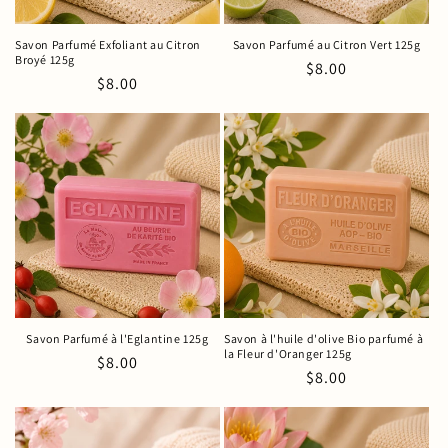
Savon Parfumé Exfoliant au Citron
Savon Parfumé au Citron Vert 125g
Broyé 125g
Prix
$8.00
Prix
$8.00
habituel
habituel
Savon Parfumé à l'Eglantine 125g
Savon à l'huile d'olive Bio parfumé à
la Fleur d'Oranger 125g
Prix
$8.00
Prix
$8.00
habituel
habituel