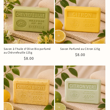
Savon à l'huile d'Olive Bio parfumé
Savon Parfumé au Citron 125g
au Chèvrefeuille 125g
Prix
$8.00
Prix
$8.00
habituel
habituel