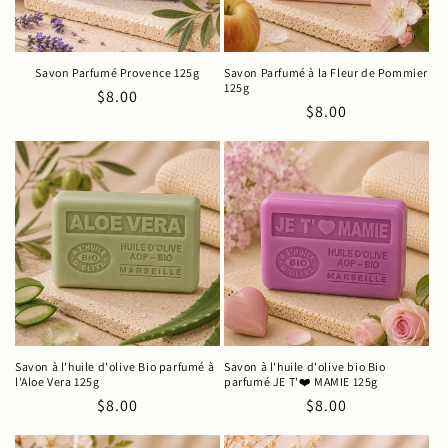
Savon Parfumé Provence 125g
Savon Parfumé à la Fleur de Pommier
125g
Prix
$8.00
Prix
$8.00
habituel
habituel
Savon à l'huile d'olive Bio parfumé à
Savon à l'huile d'olive bio Bio
l'Aloe Vera 125g
parfumé JE T'❤️ MAMIE 125g
Prix
$8.00
Prix
$8.00
habituel
habituel