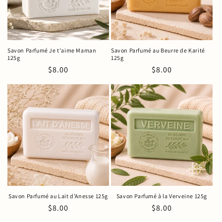
i
o
n
Savon Parfumé Je t'aime Maman
Savon Parfumé au Beurre de Karité
125g
125g
:
Prix
$8.00
Prix
$8.00
habituel
habituel
Savon Parfumé au Lait d'Anesse 125g
Savon Parfumé à la Verveine 125g
Prix
$8.00
Prix
$8.00
habituel
habituel