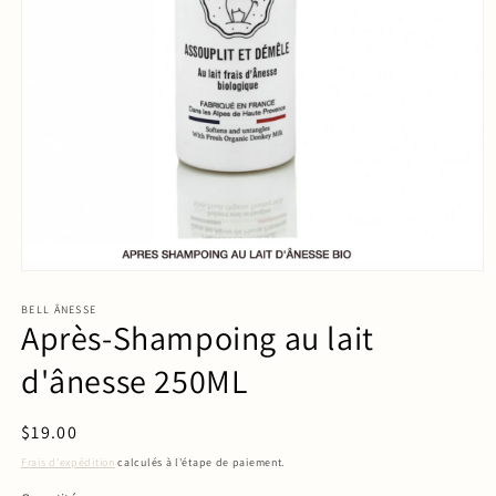
BELL ÂNESSE
Après-Shampoing au lait
d'ânesse 250ML
Prix
$19.00
habituel
Frais d'expédition
calculés à l'étape de paiement.