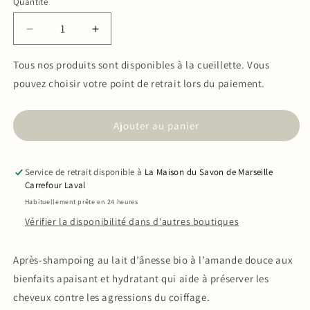
Quantité
Quantité
Réduire
Augmenter
la
la
quantité
quantité
Tous nos produits sont disponibles à la cueillette. Vous
de
de
pouvez choisir votre point de retrait lors du paiement.
Après-
Après-
Shampoing
Shampoing
au
au
Ajouter au panier
lait
lait
d&#39;ânesse
d&#39;ânesse
250ML
250ML
Service de retrait disponible à
La Maison du Savon de Marseille
Carrefour Laval
Habituellement prête en 24 heures
Vérifier la disponibilité dans d'autres boutiques
Après-shampoing au lait d’ânesse bio à l’amande douce aux
bienfaits apaisant et hydratant qui aide à préserver les
cheveux contre les agressions du coiffage.