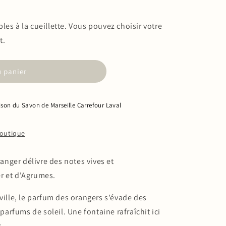
es à la cueillette. Vous pouvez choisir votre
t.
u panier
son du Savon de Marseille Carrefour Laval
boutique
nger délivre des notes vives et
r et d'Agrumes.
ville, le parfum des orangers s’évade des
 parfums de soleil. Une fontaine rafraîchit ici
s.