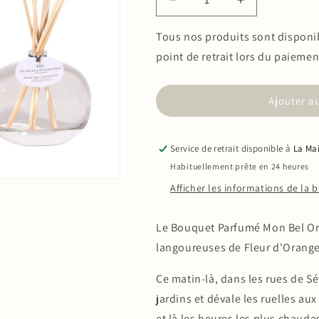
Réduire
Augmenter
la
la
quantité
quantité
Tous nos produits sont disponibl
de
de
point de retrait lors du paiemen
Bouquet
Bouquet
Parfumé
Parfumé
Mon
Mon
Ajouter a
Bel
Bel
Oranger
Oranger
100ml
100ml
Service de retrait disponible à
La Mai
Habituellement prête en 24 heures
Afficher les informations de la 
Le Bouquet Parfumé Mon Bel Ora
langoureuses de Fleur d'Orange
Ce matin-là, dans les rues de Sé
jardins et dévale les ruelles aux
et là les heures les plus chaude