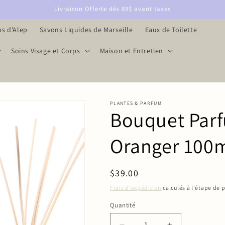
Livraison Offerte dès 89$ avant taxes
s d'Alep
Savons Liquides de Marseille
Eaux de Toilette
Soins Visage et Corps
Maison et Entretien
PLANTES & PARFUM
Bouquet Par
Oranger 100
Prix
$39.00
habituel
Frais d'expédition
calculés à l'étape de 
Quantité
Quantité