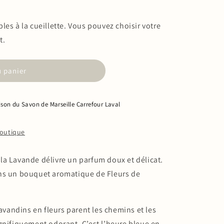
es à la cueillette. Vous pouvez choisir votre
t.
u panier
son du Savon de Marseille Carrefour Laval
boutique
la Lavande délivre un parfum doux et délicat.
ns un bouquet aromatique de Fleurs de
lavandins en fleurs parent les chemins et les
gnifiquement odorant. C’est l’heure bleue en