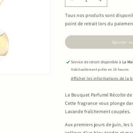
Réduire
Augmenter
la
la
quantité
quantité
Tous nos produits sont disponibl
de
de
point de retrait lors du paiemen
Bouquet
Bouquet
Parfumé
Parfumé
Récolte
Récolte
Ajouter a
de
de
la
la
Lavande
Lavande
Service de retrait disponible à
La Mai
100ml
100ml
Habituellement prête en 24 heures
Afficher les informations de la 
Le Bouquet Parfumé Récolte de 
Cette fragrance vous plonge da
Lavande fraîchement coupées.
Aux premiers jours de juin, les 
collines d’un bleu tendre et ma