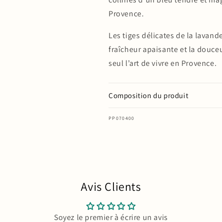
Provence.
Les tiges délicates de la lavan
fraîcheur apaisante et la douceu
seul l’art de vivre en Provence.
Composition du produit
SKU:
PP070400
Avis Clients
Soyez le premier à écrire un avis