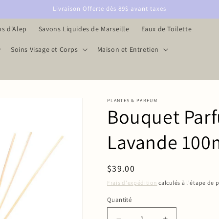
Livraison Offerte dès 89$ avant taxes
s d'Alep
Savons Liquides de Marseille
Eaux de Toilette
Soins Visage et Corps
Maison et Entretien
PLANTES & PARFUM
Bouquet Parf
Lavande 100
Prix
$39.00
habituel
Frais d'expédition
calculés à l'étape de 
Quantité
Quantité