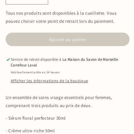
Réduire
Augmenter
la
la
quantité
quantité
Tous nos produits sont disponibles à la cueillette. Vous
de
de
pouvez choisir votre point de retrait lors du paiement.
Coffret
Coffret
Beauté
Beauté
Femme
Femme
Ajouter au panier
-
-
Soins
Soins
du
du
Service de retrait disponible à
La Maison du Savon de Marseille
visage
visage
Carrefour Laval
Hydratation
Hydratation
Habituellement prête en 24 heures
&amp;
&amp;
Afficher les informations de la boutique
Éclat
Éclat
Un ensemble de soins visage essentiels pour femmes,
comprenant trois produits au prix de deux.
- Sérum floral perfecteur 30ml
- Crème ultra-riche 50ml