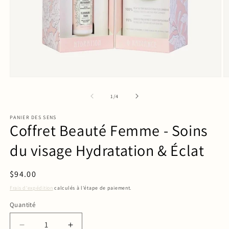
de
1
/
4
PANIER DES SENS
Coffret Beauté Femme - Soins
du visage Hydratation & Éclat
Prix
$94.00
habituel
Frais d'expédition
calculés à l'étape de paiement.
Quantité
Quantité