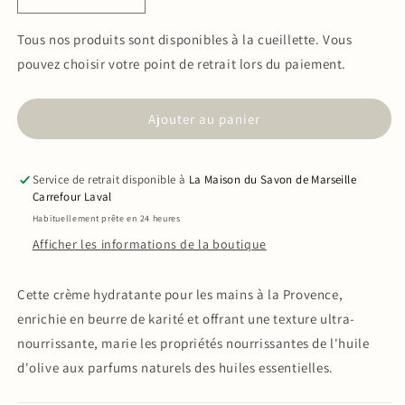
Réduire
Augmenter
la
la
quantité
quantité
Tous nos produits sont disponibles à la cueillette. Vous
de
de
pouvez choisir votre point de retrait lors du paiement.
Crème
Crème
pour
pour
les
les
Ajouter au panier
mains
mains
Provence
Provence
75ml
75ml
Service de retrait disponible à
La Maison du Savon de Marseille
Carrefour Laval
Habituellement prête en 24 heures
Afficher les informations de la boutique
Cette crème hydratante pour les mains à la Provence,
enrichie en beurre de karité et offrant une texture ultra-
nourrissante, marie les propriétés nourrissantes de l'huile
d'olive aux parfums naturels des huiles essentielles.