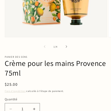
de
1
/
4
PANIER DES SENS
Crème pour les mains Provence
75ml
Prix
$25.00
habituel
Frais d'expédition
calculés à l'étape de paiement.
Quantité
Quantité