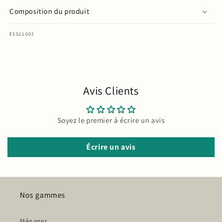
Composition du produit
SKU:
ESS11002
Avis Clients
Soyez le premier à écrire un avis
Écrire un avis
Nos gammes
Ménager