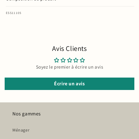
SKU:
ESS11105
Avis Clients
Soyez le premier à écrire un avis
Écrire un avis
Nos gammes
Ménager