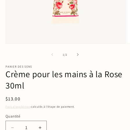
de
1
/
2
PANIER DES SENS
Crème pour les mains à la Rose
30ml
Prix
$13.00
habituel
Frais d'expédition
calculés à l'étape de paiement.
Quantité
Quantité