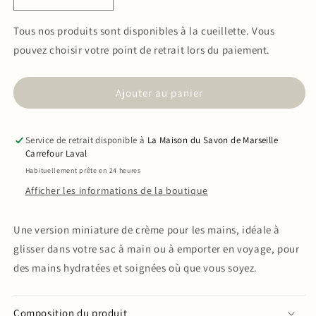
Réduire
Augmenter
la
la
quantité
quantité
Tous nos produits sont disponibles à la cueillette. Vous
de
de
pouvez choisir votre point de retrait lors du paiement.
Crème
Crème
pour
pour
les
les
Ajouter au panier
mains
mains
à
à
la
la
Service de retrait disponible à
La Maison du Savon de Marseille
Rose
Rose
Carrefour Laval
30ml
30ml
Habituellement prête en 24 heures
Afficher les informations de la boutique
Une version miniature de crème pour les mains, idéale à
glisser dans votre sac à main ou à emporter en voyage, pour
des mains hydratées et soignées où que vous soyez.
Composition du produit