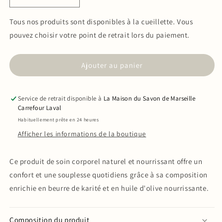
Réduire
Augmenter
la
la
quantité
quantité
Tous nos produits sont disponibles à la cueillette. Vous
de
de
pouvez choisir votre point de retrait lors du paiement.
Lait
Lait
pour
pour
le
le
Ajouter au panier
corps
corps
à
à
la
la
Service de retrait disponible à
La Maison du Savon de Marseille
Lavande
Lavande
Carrefour Laval
250ml
250ml
Habituellement prête en 24 heures
Afficher les informations de la boutique
Ce produit de soin corporel naturel et nourrissant offre un
confort et une souplesse quotidiens grâce à sa composition
enrichie en beurre de karité et en huile d'olive nourrissante.
Composition du produit