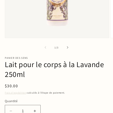
de
1
/
3
PANIER DES SENS
Lait pour le corps à la Lavande
250ml
Prix
$30.00
habituel
Frais d'expédition
calculés à l'étape de paiement.
Quantité
Quantité