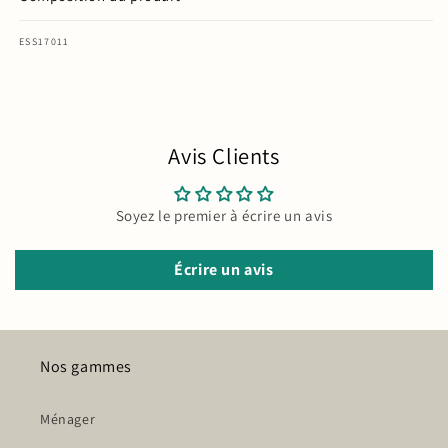
SKU:
ESS17011
Avis Clients
Soyez le premier à écrire un avis
Écrire un avis
Nos gammes
Ménager