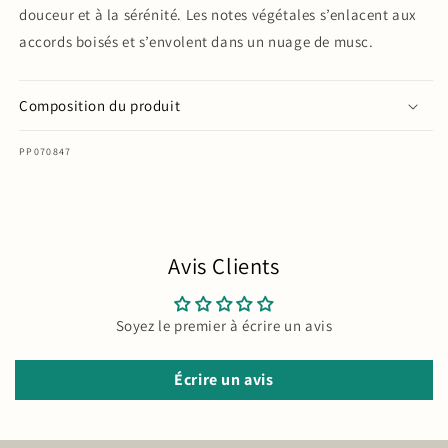
douceur et à la sérénité. Les notes végétales s’enlacent aux
accords boisés et s’envolent dans un nuage de musc.
Composition du produit
SKU:
PP070847
Avis Clients
Soyez le premier à écrire un avis
Écrire un avis