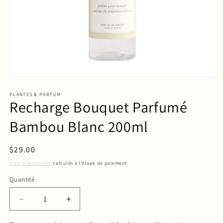
PLANTES & PARFUM
Recharge Bouquet Parfumé
Bambou Blanc 200ml
Prix
$29.00
habituel
Frais d'expédition
calculés à l'étape de paiement.
Quantité
Quantité
Réduire
Augmenter
la
la