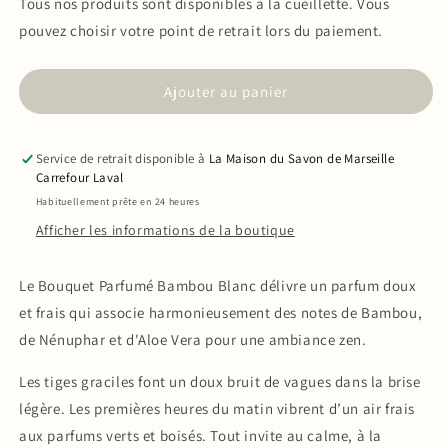
quantité
quantité
Tous nos produits sont disponibles à la cueillette. Vous
de
de
pouvez choisir votre point de retrait lors du paiement.
Recharge
Recharge
Bouquet
Bouquet
Parfumé
Parfumé
Ajouter au panier
Bambou
Bambou
Blanc
Blanc
200ml
200ml
Service de retrait disponible à
La Maison du Savon de Marseille
Carrefour Laval
Habituellement prête en 24 heures
Afficher les informations de la boutique
Le Bouquet Parfumé Bambou Blanc délivre un parfum doux
et frais qui associe harmonieusement des notes de Bambou,
de Nénuphar et d'Aloe Vera pour une ambiance zen.
Les tiges graciles font un doux bruit de vagues dans la brise
légère. Les premières heures du matin vibrent d’un air frais
aux parfums verts et boisés. Tout invite au calme, à la