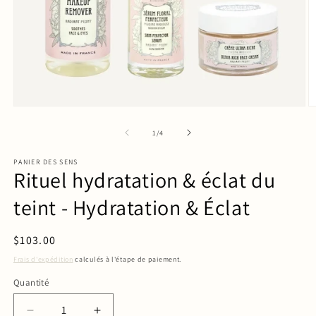
de
1
/
4
PANIER DES SENS
Rituel hydratation & éclat du
teint - Hydratation & Éclat
Prix
$103.00
habituel
Frais d'expédition
calculés à l'étape de paiement.
Quantité
Quantité