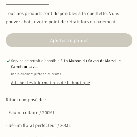
Réduire
Augmenter
la
la
quantité
quantité
Tous nos produits sont disponibles à la cueillette. Vous
de
de
pouvez choisir votre point de retrait lors du paiement.
Rituel
Rituel
hydratation
hydratation
&amp;
&amp;
Ajouter au panier
éclat
éclat
du
du
teint
teint
Service de retrait disponible à
La Maison du Savon de Marseille
-
-
Carrefour Laval
Hydratation
Hydratation
Habituellement prête en 24 heures
&amp;
&amp;
Afficher les informations de la boutique
Éclat
Éclat
Rituel composé de :
- Eau micellaire / 200ML
- Sérum floral perfecteur / 30ML