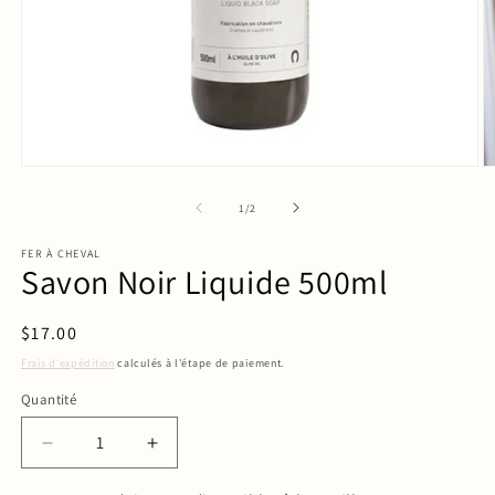
de
1
/
2
FER À CHEVAL
Savon Noir Liquide 500ml
Prix
$17.00
habituel
Frais d'expédition
calculés à l'étape de paiement.
Quantité
Quantité
Réduire
Augmenter
la
la