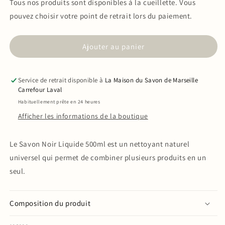
quantité
quantité
Tous nos produits sont disponibles à la cueillette. Vous
de
de
pouvez choisir votre point de retrait lors du paiement.
Savon
Savon
Noir
Noir
Liquide
Liquide
Ajouter au panier
500ml
500ml
Service de retrait disponible à
La Maison du Savon de Marseille
Carrefour Laval
Habituellement prête en 24 heures
Afficher les informations de la boutique
Le Savon Noir Liquide 500ml est un nettoyant naturel
universel qui permet de combiner plusieurs produits en un
seul.
Composition du produit