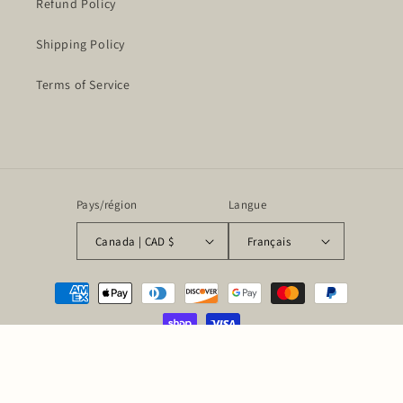
Refund Policy
Shipping Policy
Terms of Service
Pays/région
Langue
Canada | CAD $
Français
Moyens
de
paiement
© 2026,
La Maison du Savon de Marseille
Commerce électronique propulsé par
Shopify