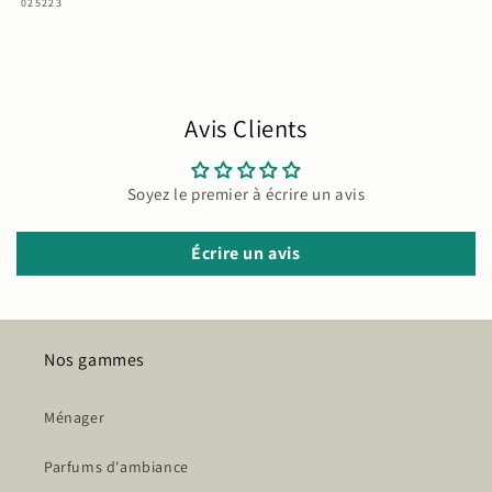
SKU:
025223
Avis Clients
Soyez le premier à écrire un avis
Écrire un avis
Nos gammes
Ménager
Parfums d'ambiance